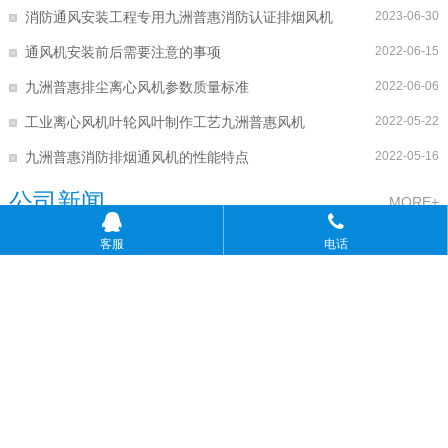
九洲普惠消防排烟通风机的性能特点
2022-05-16
公司新闻
MORE+
客服
电话
高气密风管防火调节阀有消防证280℃高气密排烟防火阀
70℃高气密风管防火调节阀有消防证,280℃高气密排烟防火阀,高气密
排烟阀有消防...
高气密风管防火调节阀有消防证280℃高气密排烟防火阀
2023-07-06
九洲普惠消防排烟工程中防火调节阀的作用CCCF认证风机
2023-03-07
专业定制各类电压、HZ，出口风机110v/480v
2022-08-01