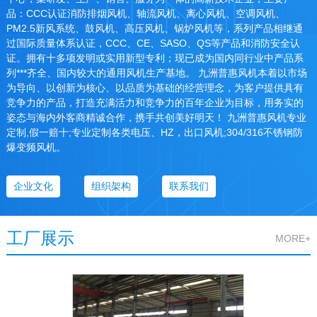
品：CCC认证消防排烟风机、轴流风机、离心风机、空调风机、
PM2.5新风系统、鼓风机、高压风机、锅炉风机等，系列产品相继通
过国际质量体系认证，CCC、CE、SASO、QS等产品和消防安全认
证。拥有十多项发明或实用新型专利；现已成为国内同行业中产品系
列***齐全、国内较大的通用风机生产基地。 九洲普惠风机本着以市场
为导向、以创新为核心、以品质为基础的经营理念，为客户提供具有
竞争力的产品，打造充满活力和竞争力的百年企业为目标，用务实的
姿态与海内外客商精诚合作，携手共创美好明天！ 九洲普惠风机专业
定制,假一赔十;专业定制各类电压、HZ，出口风机;304/316不锈钢防
爆变频风机。
企业文化
组织架构
联系我们
工厂展示
MORE+