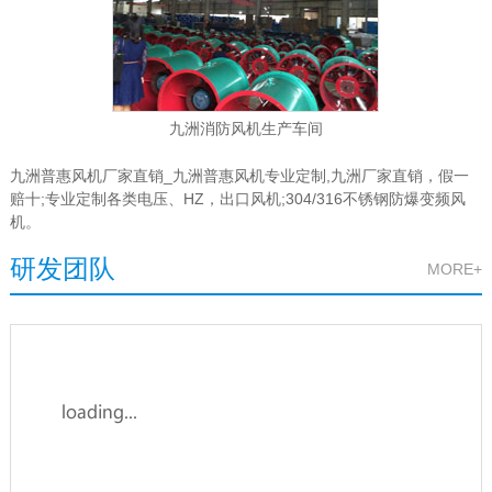
九洲消防风机生产车间
九洲普惠风机厂家直销_九洲普惠风机专业定制,九洲厂家直销，假一
赔十;专业定制各类电压、HZ，出口风机;304/316不锈钢防爆变频风
机。
研发团队
MORE+
九洲普惠坚持以企业自主开发获取核心技术为主，拥有发明实用新型
外观专利数十项，其次通过产学研合作或与国内外知名同行企业共同
开发等辅助性手段获得***技术。
资质认证
MORE+