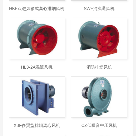
HKF双进风箱式离心排烟风机
SWF混流通风机
HL3-2A混流风机
消防排烟风机
XBF多翼型排烟离心风机
CZ低噪音中压风机