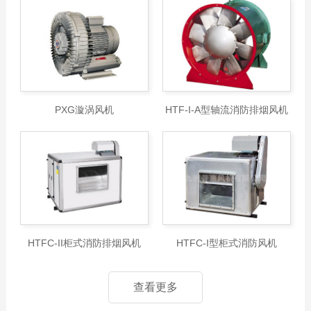
PXG漩涡风机
HTF-I-A型轴流消防排烟风机
HTFC-II柜式消防排烟风机
HTFC-I型柜式消防风机
查看更多