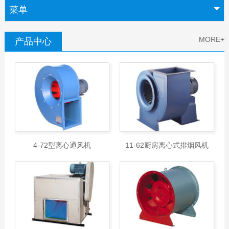
菜单
MORE+
产品中心
4-72型离心通风机
11-62厨房离心式排烟风机